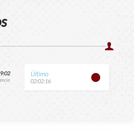
os
Último
9:02
encia
02:02:16