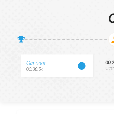
C
Ganador
00:
Dife
00:38:54