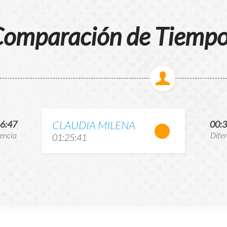
omparación de Tiemp
CLAUDIA MILENA
46:47
00:3
rencia
Difer
01:25:41