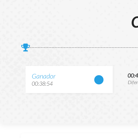
C
Ganador
00:
Dife
00:38:54