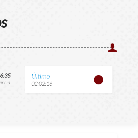
os
Último
6:35
encia
02:02:16